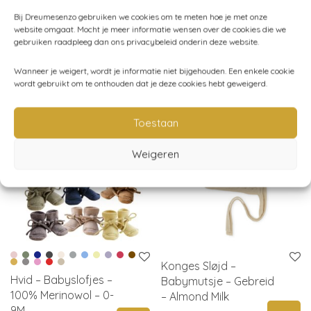
Bij Dreumesenzo gebruiken we cookies om te meten hoe je met onze
Play Up
,
Truien - vesten
website omgaat. Mocht je meer informatie wensen over de cookies die we
gebruiken raadpleeg dan ons privacybeleid onderin deze website.
Wanneer je weigert, wordt je informatie niet bijgehouden. Een enkele cookie
Gerelateerde producten
wordt gebruikt om te onthouden dat je deze cookies hebt geweigerd.
Toestaan
Weigeren
Konges Sløjd –
Hvid – Babyslofjes –
Babymutsje – Gebreid
100% Merinowol – 0-
– Almond Milk
9M