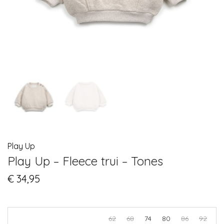
Play Up
Play Up – Fleece trui – Tones
€
34,95
62
68
74
80
86
92