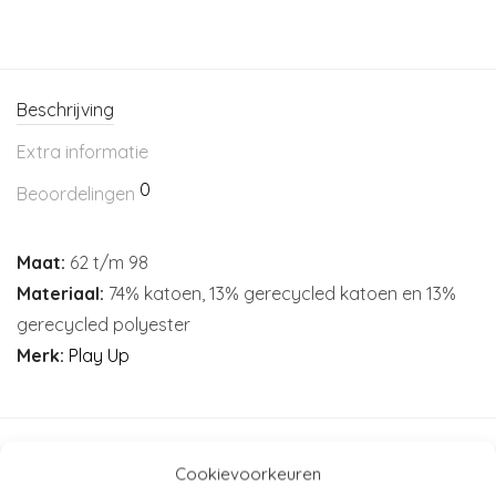
Beschrijving
Extra informatie
0
Beoordelingen
Maat:
62 t/m 98
Materiaal:
74% katoen, 13% gerecycled katoen en 13%
gerecycled polyester
Merk:
Play Up
Artikelnummer:
N/B
Cookievoorkeuren
Categorieën:
Baby
,
Baby (44-80)
,
Kind (86-116)
,
Kleding
,