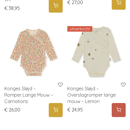
€
27,00
€
38,95
uitverkocht
Konges Sløjd –
Konges Sløjd –
Romper Lange Mouw –
Overslagromper lange
Carnations
mouw – Lemon
€
26,00
€
24,95