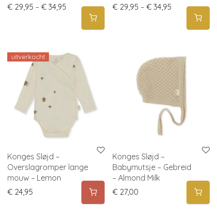
Price range: € 29,95 through € 34,95
Price range:
€
29,95
–
€
34,95
€
29,95
–
€
34,95
uitverkocht
Konges Sløjd –
Konges Sløjd –
Overslagromper lange
Babymutsje – Gebreid
mouw – Lemon
– Almond Milk
€
24,95
€
27,00