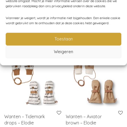
website omgaat. Mocht je meer informatie wensen over de cookies die we
gebruiken raadpleeg dan ons privacybeleid onderin deze website.
Categorieën:
Baby
,
Baby (44-80)
,
Broeken - leggings -
shorts
,
Kind (86-116)
,
Kleding
,
Play Up
Wanneer je weigert, wordt je informatie niet bijgehouden. Een enkele cookie
wordt gebruikt om te onthouden dat je deze cookies hebt geweigerd.
Toestaan
Gerelateerde producten
Weigeren
Wanten – Tidemark
Wanten – Aviator
drops – Elodie
brown – Elodie