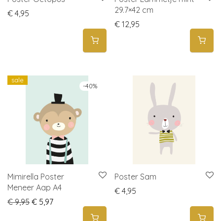
29.7×42 cm
€
4,95
€
12,95
sale
-
40
%
Mimirella Poster
Poster Sam
Meneer Aap A4
€
4,95
Original price was: € 9,95.
Current price is: € 5,97.
€
9,95
€
5,97