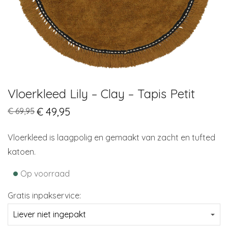
Vloerkleed Lily – Clay – Tapis Petit
Original
€
49,95
Current
€
69,95
price
price
was:
is:
€ 69,95.
€ 49,95.
Vloerkleed is laagpolig en gemaakt van zacht en tufted
katoen.
•
Op voorraad
Gratis inpakservice: