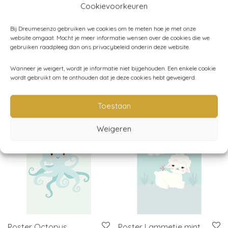
Cookievoorkeuren
Artikelnummer:
TC1049
Bij Dreumesenzo gebruiken we cookies om te meten hoe je met onze
Categorieën:
Decoratie
,
Kinderkamer
,
SALE!
,
Tapis Petit
,
website omgaat. Mocht je meer informatie wensen over de cookies die we
gebruiken raadpleeg dan ons privacybeleid onderin deze website.
Vloerkleden
Wanneer je weigert, wordt je informatie niet bijgehouden. Een enkele cookie
wordt gebruikt om te onthouden dat je deze cookies hebt geweigerd.
Gerelateerde producten
Toestaan
Weigeren
Poster Octopus
Poster Lammetje mint