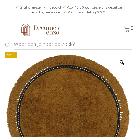
Gratis feestelijk ingepakt
Voor 13.00 uur besteld is dezelfde
werkdag verzonden
Klantbeoordeling 9.2/10
0
sale