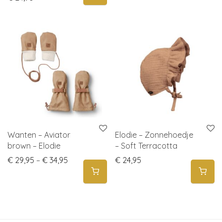
Wanten – Aviator
Elodie – Zonnehoedje
brown – Elodie
– Soft Terracotta
Price range: € 29,95 through € 34,95
€
29,95
–
€
34,95
€
24,95