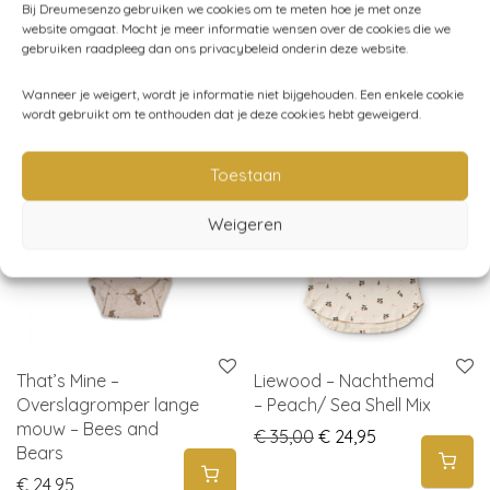
Bij Dreumesenzo gebruiken we cookies om te meten hoe je met onze
website omgaat. Mocht je meer informatie wensen over de cookies die we
gebruiken raadpleeg dan ons privacybeleid onderin deze website.
Gerelateerde producten
Wanneer je weigert, wordt je informatie niet bijgehouden. Een enkele cookie
wordt gebruikt om te onthouden dat je deze cookies hebt geweigerd.
sale
-
29
%
Toestaan
Weigeren
That’s Mine –
Liewood – Nachthemd
Overslagromper lange
– Peach/ Sea Shell Mix
mouw – Bees and
Original price was: € 
Current price i
€
35,00
€
24,95
Bears
€
24,95