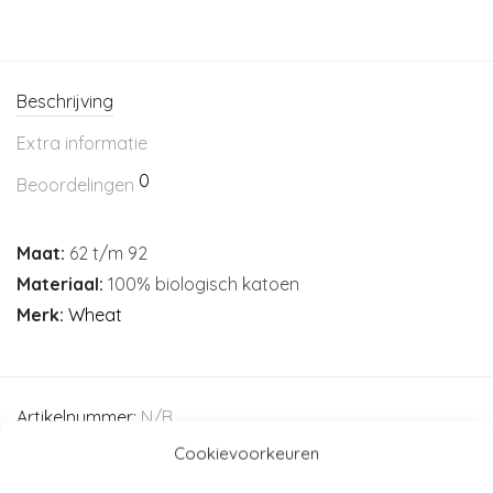
Beschrijving
Extra informatie
0
Beoordelingen
Maat:
62 t/m 92
Materiaal:
100% biologisch katoen
Merk:
Wheat
Artikelnummer:
N/B
Categorieën:
Baby
,
Baby (44-80)
,
Jurken - rokjes
,
Kind
Cookievoorkeuren
(86-116)
,
Kleding
,
Wheat