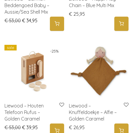
Beddengoed Baby –
Chain – Blue Multi Mix
Aussie/Sea Shell Mix
€
25,95
Original price was: € 53,00.
Current price is: € 34,95.
€
53,00
€
34,95
sale
-
25
%
Liewood – Houten
Liewood –
Telefoon Rufus –
Knuffeldoekje – Alfie –
Golden Caramel
Golden Caramel
Original price was: € 53,00.
Current price is: € 39,95.
€
53,00
€
39,95
€
26,95