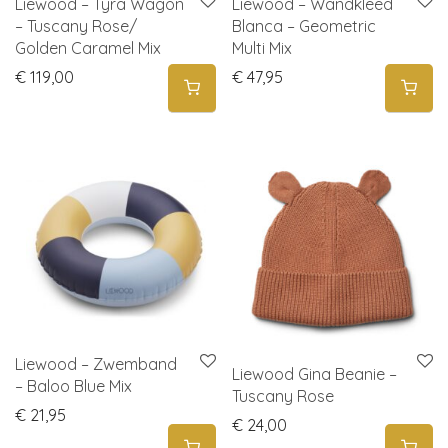
Liewood – Tyra Wagon
Liewood – Wandkleed
– Tuscany Rose/
Blanca – Geometric
Golden Caramel Mix
Multi Mix
€
119,00
€
47,95
Liewood – Zwemband
Liewood Gina Beanie –
– Baloo Blue Mix
Tuscany Rose
€
21,95
€
24,00