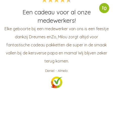
10
Een cadeau voor al onze
medewerkers!
Elke geboorte bij een medewerker van ons is een feestje
dankzij Dreumes enZo, Milou zorgt altijd voor
fantastische cadeau pakketten die super in de smaak
vallen bij de kersverse papa en mama! Wij blijven zeker
terug komen.
Daniel
-
Almelo
999
klanten waarderen ons gemiddeld met een
9.3
/
10
Bekijk op KiyOh