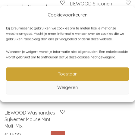
LIEWOOD Siliconen
Liewood – Slaapzak
Kommen Malene 4-
Flora – Tuscany Rose
Cookievoorkeuren
pack Peppermint multi
Original price was: € 67,00.
Current price is: € 44,95.
€
67,00
€
44,95
mix
Bij Dreumesenzo gebruiken we cookies om te meten hoe je met onze
€
24,95
website omgaat. Mocht je meer informatie wensen over de cookies die we
gebruiken raadpleeg dan ons privacybeleid onderin deze website.
Wanneer je weigert, wordt je informatie niet bijgehouden. Een enkele cookie
uitverkocht
wordt gebruikt om te onthouden dat je deze cookies hebt geweigerd.
Toestaan
Weigeren
LIEWOOD Washandjes
Sylvester Mouse Mint
Multi Mix
€
33,00