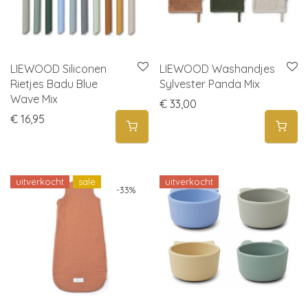
LIEWOOD Siliconen
LIEWOOD Washandjes
Rietjes Badu Blue
Sylvester Panda Mix
Wave Mix
€
33,00
€
16,95
uitverkocht
sale
uitverkocht
-
33
%