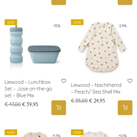
sale
sale
-
15
%
-
29
%
Liewood – Lunchbox
Liewood – Nachthemd
Set – Jose on-the-go
– Peach/ Sea Shell Mix
set – Blue Mix
Original price was: € 
Current price i
€
35,00
€
24,95
Original price was: € 47,00.
Current price is: € 39,95.
€
47,00
€
39,95
sale
sale
-
57
%
-
50
%