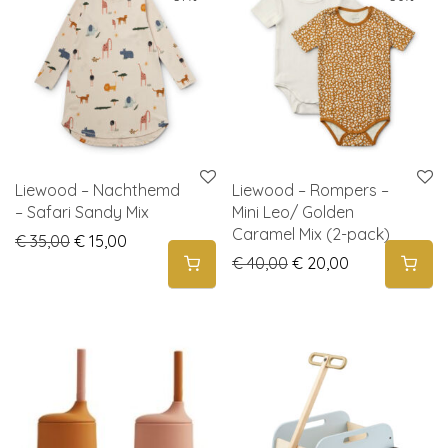
Liewood – Nachthemd
Liewood – Rompers –
– Safari Sandy Mix
Mini Leo/ Golden
Caramel Mix (2-pack)
Original price was: € 35,00.
Current price is: € 15,00.
€
35,00
€
15,00
Original price was: € 
Current price 
€
40,00
€
20,00