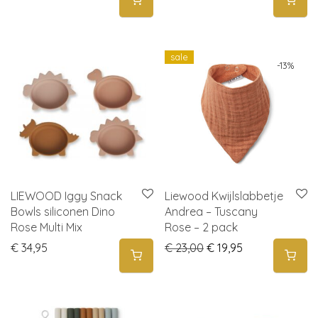
sale
-
13
%
LIEWOOD Iggy Snack
Liewood Kwijlslabbetje
Bowls siliconen Dino
Andrea – Tuscany
Rose Multi Mix
Rose – 2 pack
Original price was: € 
Current price is
€
34,95
€
23,00
€
19,95