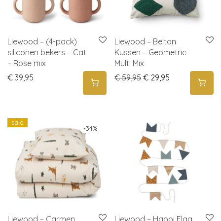
Liewood – (4-pack)
Liewood – Belton
siliconen bekers – Cat
Kussen – Geometric
– Rose mix
Multi Mix
Original price was: € 
Current price i
€
39,95
€
59,95
€
29,95
sale
-
34
%
Liewood – Carmen
Liewood – Happi Flag