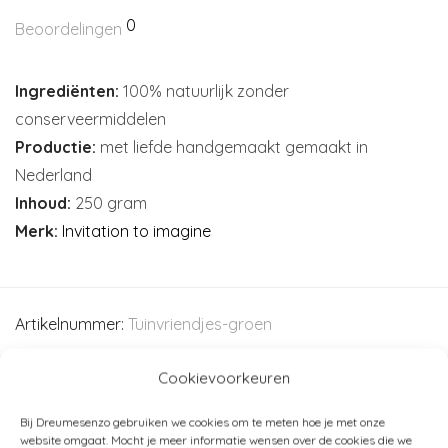
0
Beoordelingen
Ingrediënten:
100% natuurlijk zonder
conserveermiddelen
Productie:
met liefde handgemaakt gemaakt in
Nederland
Inhoud:
250 gram
Merk:
Invitation to imagine
Artikelnummer:
Tuinvriendjes-groen
Categorieën:
Creatief
,
Spelen
,
Invitation to imagine
,
Cookievoorkeuren
Kleien
Bij Dreumesenzo gebruiken we cookies om te meten hoe je met onze
website omgaat. Mocht je meer informatie wensen over de cookies die we