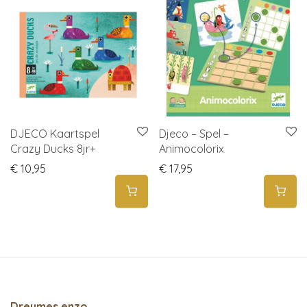
DJECO Kaartspel
Djeco – Spel –
Crazy Ducks 8jr+
Animocolorix
€
10,95
€
17,95
Dreumes enzo