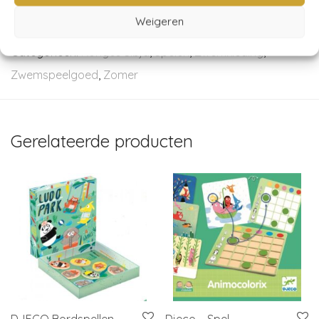
Weigeren
Artikelnummer:
KS5261
Categorieën:
Konges Sløjd
,
Spelen
,
Zwemkleding
,
Zwemspeelgoed
,
Zomer
Gerelateerde producten