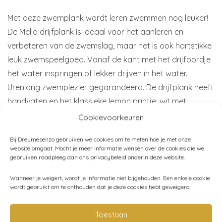
Met deze zwemplank wordt leren zwemmen nog leuker!
De Mello drijfplank is ideaal voor het aanleren en
verbeteren van de zwemslag, maar het is ook hartstikke
leuk zwemspeelgoed. Vanaf de kant met het drijfbordje
het water inspringen of lekker drijven in het water.
Urenlang zwemplezier gegarandeerd. De drijfplank heeft
handvaten en het klassieke lemon printje: wit met
citroentjes.
Cookievoorkeuren
Bij Dreumesenzo gebruiken we cookies om te meten hoe je met onze
Afmeting:
46x32cm
website omgaat. Mocht je meer informatie wensen over de cookies die we
Gewicht:
tot 30 kg
gebruiken raadpleeg dan ons privacybeleid onderin deze website.
Materiaal:
100% EVA-foam – licht van gewicht, elastisch,
Wanneer je weigert, wordt je informatie niet bijgehouden. Een enkele cookie
waterdicht en slijtvast
wordt gebruikt om te onthouden dat je deze cookies hebt geweigerd.
Merk:
Konges Sløjd
Toestaan