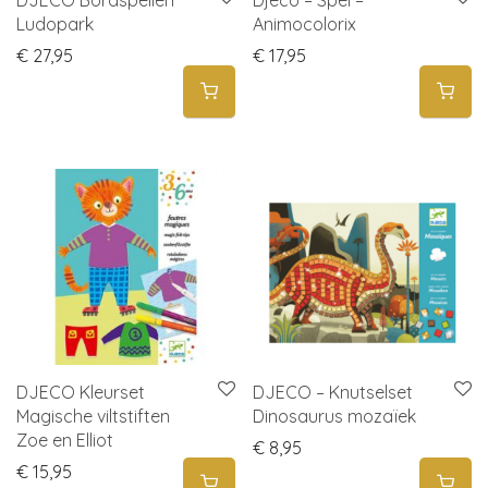
DJECO Bordspellen
Djeco – Spel –
Ludopark
Animocolorix
€
27,95
€
17,95
DJECO Kleurset
DJECO – Knutselset
Magische viltstiften
Dinosaurus mozaïek
Zoe en Elliot
€
8,95
€
15,95