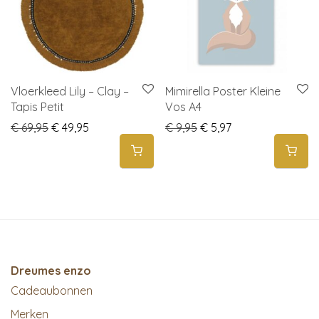
Vloerkleed Lily – Clay –
Mimirella Poster Kleine
Tapis Petit
Vos A4
Original price was: € 69,95.
Current price is: € 49,95.
Original price was: € 9,
Current price is: 
€
69,95
€
49,95
€
9,95
€
5,97
Dreumes enzo
Cadeaubonnen
Merken