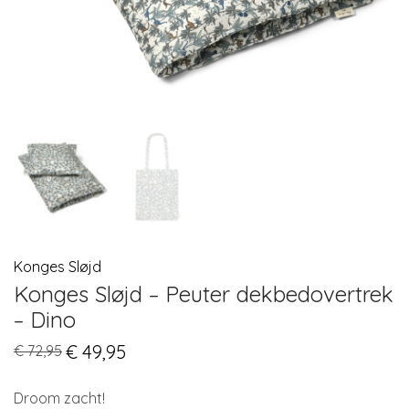
Konges Sløjd
Konges Sløjd – Peuter dekbedovertrek
– Dino
Original
€
49,95
Current
€
72,95
price
price
was:
is:
€ 72,95.
€ 49,95.
Droom zacht!