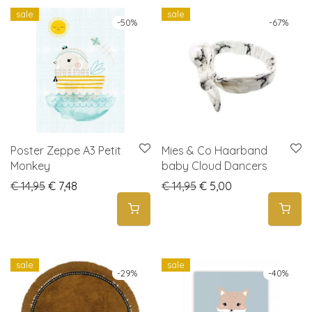
sale
sale
-
50
%
-
67
%
Poster Zeppe A3 Petit
Mies & Co Haarband
Monkey
baby Cloud Dancers
Original price was: € 14,95.
Current price is: € 7,48.
Original price was: € 1
Current price is:
€
14,95
€
7,48
€
14,95
€
5,00
sale
sale
-
29
%
-
40
%