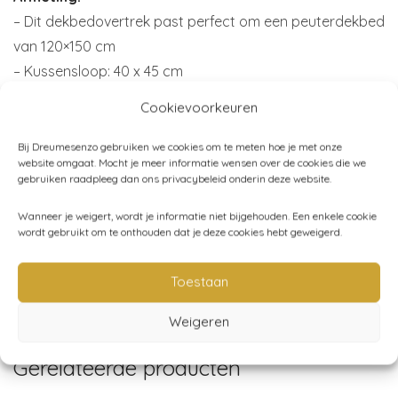
– Dit dekbedovertrek past perfect om een peuterdekbed
van 120×150 cm
– Kussensloop: 40 x 45 cm
Materiaal:
100% biologisch katoen
Cookievoorkeuren
Wasmachine:
60 graden
Merk:
Konges Sløjd
Bij Dreumesenzo gebruiken we cookies om te meten hoe je met onze
website omgaat. Mocht je meer informatie wensen over de cookies die we
gebruiken raadpleeg dan ons privacybeleid onderin deze website.
Wanneer je weigert, wordt je informatie niet bijgehouden. Een enkele cookie
Artikelnummer:
KS3927 - dino
wordt gebruikt om te onthouden dat je deze cookies hebt geweigerd.
Categorieën:
Beddengoed peuterbed
,
Dino Kamer
,
Toestaan
Konges Sløjd
,
SALE!
,
Baby
,
Bedtijd
Weigeren
Gerelateerde producten