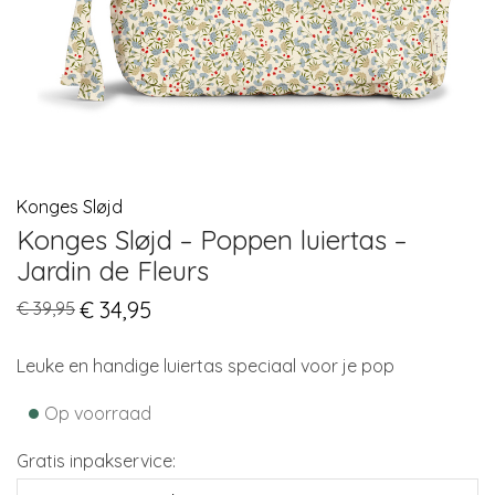
Konges Sløjd
Konges Sløjd – Poppen luiertas –
Jardin de Fleurs
Original
€
34,95
Current
€
39,95
price
price
was:
is:
€ 39,95.
€ 34,95.
Leuke en handige luiertas speciaal voor je pop
•
Op voorraad
Gratis inpakservice: