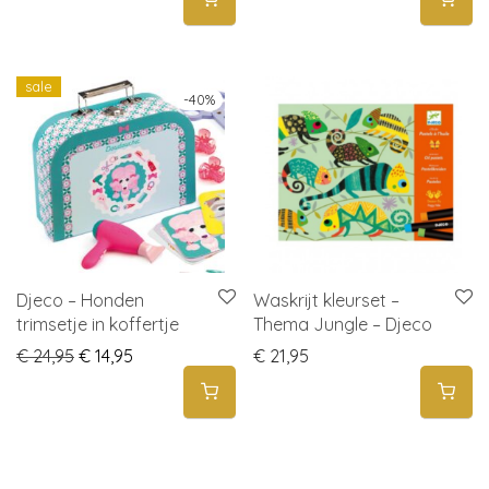
sale
-
40
%
Djeco – Honden
Waskrijt kleurset –
trimsetje in koffertje
Thema Jungle – Djeco
Original price was: € 24,95.
Current price is: € 14,95.
€
24,95
€
14,95
€
21,95