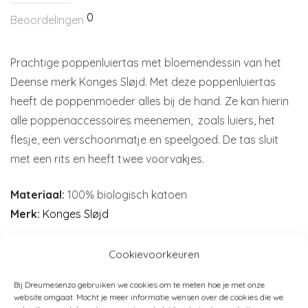
0
Beoordelingen
Prachtige poppenluiertas met bloemendessin van het
Deense merk Konges Sløjd. Met deze poppenluiertas
heeft de poppenmoeder alles bij de hand. Ze kan hierin
alle poppenaccessoires meenemen, zoals luiers, het
flesje, een verschoonmatje en speelgoed. De tas sluit
met een rits en heeft twee voorvakjes.
Materiaal:
100% biologisch katoen
Merk:
Konges Sløjd
Cookievoorkeuren
Artikelnummer:
KS3879-jardin
Bij Dreumesenzo gebruiken we cookies om te meten hoe je met onze
website omgaat. Mocht je meer informatie wensen over de cookies die we
Categorieën:
Konges Sløjd
,
Poppenspeelgoed
,
SALE!
,