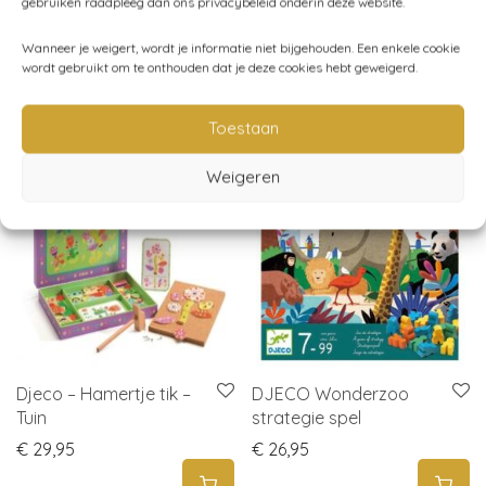
gebruiken raadpleeg dan ons privacybeleid onderin deze website.
Speelgoed
,
Spelen
Wanneer je weigert, wordt je informatie niet bijgehouden. Een enkele cookie
wordt gebruikt om te onthouden dat je deze cookies hebt geweigerd.
Gerelateerde producten
Toestaan
Weigeren
Djeco – Hamertje tik –
DJECO Wonderzoo
Tuin
strategie spel
€
29,95
€
26,95