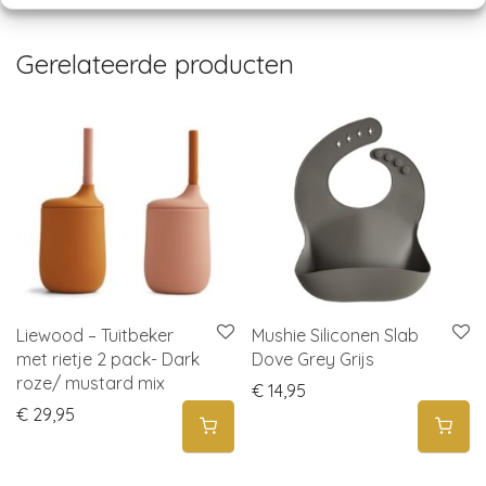
Gerelateerde producten
Liewood – Tuitbeker
Mushie Siliconen Slab
met rietje 2 pack- Dark
Dove Grey Grijs
roze/ mustard mix
€
14,95
€
29,95