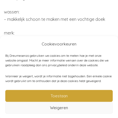
wassen:
– makkelijk schoon te maken met een vochtige doek
merk:
Konges Sløjd
Cookievoorkeuren
Ps. Leuk kraamcadeau, wij pakken het mooi voor je in.
Bij Dreumesenzo gebruiken we cookies om te meten hoe je met onze
website omgaat. Mocht je meer informatie wensen over de cookies die we
gebruiken raadpleeg dan ons privacybeleid onderin deze website.
Wanneer je weigert, wordt je informatie niet bijgehouden. Een enkele cookie
wordt gebruikt om te onthouden dat je deze cookies hebt geweigerd.
Artikelnummer:
KS2473
Toestaan
Categorieën:
Eten en drinken
,
Konges Sløjd
,
Slabben -
Weigeren
kwijlsjaaltjes
,
Baby