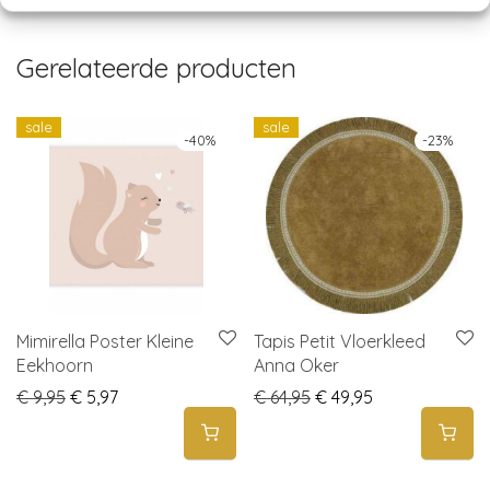
Gerelateerde producten
sale
sale
-
40
%
-
23
%
Mimirella Poster Kleine
Tapis Petit Vloerkleed
Eekhoorn
Anna Oker
Original price was: € 9,95.
Current price is: € 5,97.
Original price was: € 6
Current price is
€
9,95
€
5,97
€
64,95
€
49,95