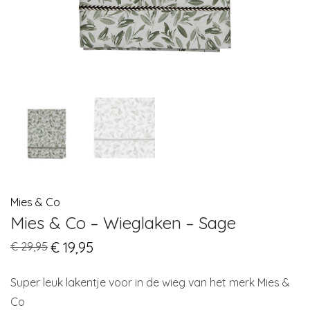
Mies & Co
Mies & Co – Wieglaken – Sage
Original
€
19,95
Current
€
29,95
price
price
was:
is:
€ 29,95.
€ 19,95.
Super leuk lakentje voor in de wieg van het merk Mies &
Co