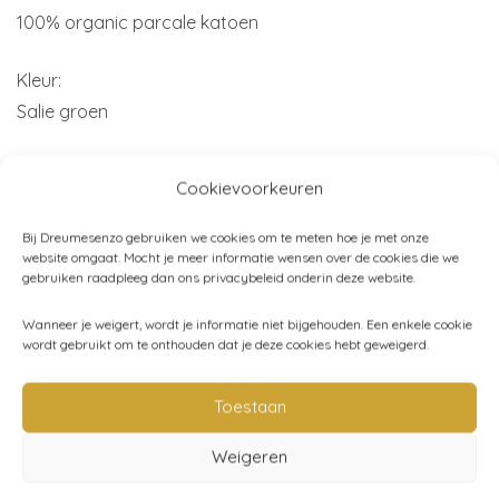
100% organic parcale katoen
Kleur:
Salie groen
Afmetingen:
Cookievoorkeuren
80 x 100 cm
Bij Dreumesenzo gebruiken we cookies om te meten hoe je met onze
Merk:
website omgaat. Mocht je meer informatie wensen over de cookies die we
gebruiken raadpleeg dan ons privacybeleid onderin deze website.
Mies & Co
Wanneer je weigert, wordt je informatie niet bijgehouden. Een enkele cookie
wordt gebruikt om te onthouden dat je deze cookies hebt geweigerd.
Artikelnummer:
MCA16343
Toestaan
Categorieën:
Beddengoed wieg
,
Mies & Co
,
SALE!
,
Baby
,
Weigeren
Bedtijd