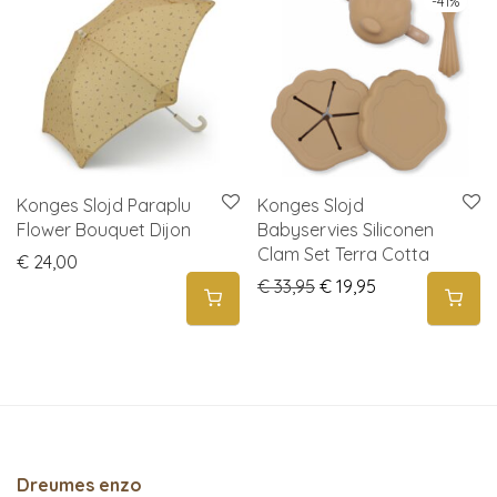
-
41
%
Konges Slojd Paraplu
Konges Slojd
Flower Bouquet Dijon
Babyservies Siliconen
Clam Set Terra Cotta
€
24,00
Original price was: € 3
Current price is
€
33,95
€
19,95
Dreumes enzo