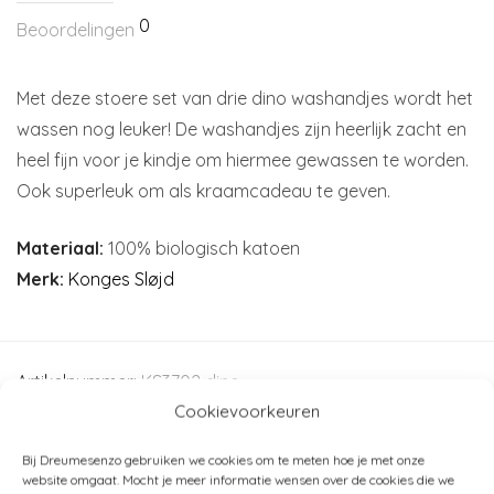
0
Beoordelingen
Met deze stoere set van drie dino washandjes wordt het
wassen nog leuker! De washandjes zijn heerlijk zacht en
heel fijn voor je kindje om hiermee gewassen te worden.
Ook superleuk om als kraamcadeau te geven.
Materiaal:
100% biologisch katoen
Merk:
Konges Sløjd
Artikelnummer:
KS3702 dino
Cookievoorkeuren
Categorieën:
Konges Sløjd
,
Washandjes
,
Baby
,
Badtijd
Bij Dreumesenzo gebruiken we cookies om te meten hoe je met onze
website omgaat. Mocht je meer informatie wensen over de cookies die we