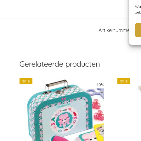
Wan
geb
Artikelnummer:
KS
Gerelateerde producten
sale
sale
-
40
%