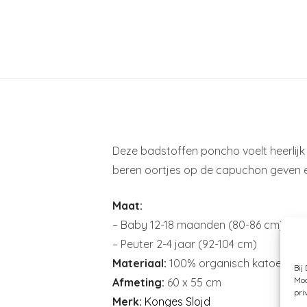
Deze badstoffen poncho voelt heerlij
beren oortjes op de capuchon geven een
Maat:
– Baby 12-18 maanden (80-86 cm)
– Peuter 2-4 jaar (92-104 cm)
Materiaal:
100% organisch katoen
Bij
Moc
Afmeting:
60 x 55 cm
pri
Merk:
Konges Slojd