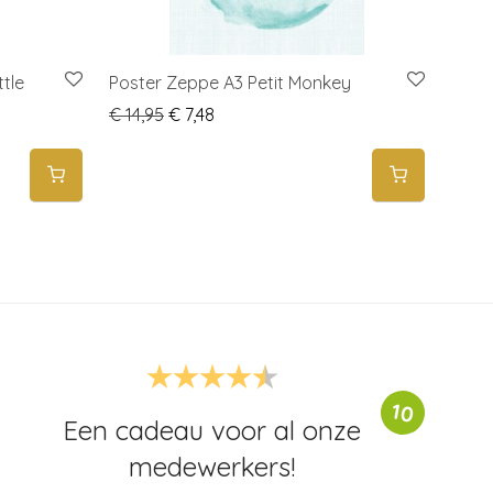
tle
Poster Zeppe A3 Petit Monkey
Original price was: € 14,95.
Current price is: € 7,48.
€
14,95
€
7,48
4,95.
: € 5,00.
10
Een cadeau voor al onze
medewerkers!