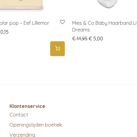
olar pop – Eef Lillemor
Mies & Co Baby Haarband Lit
Dreams
ginal price was: € 14,50.
Current price is: € 10,15.
0,15
Original price was: € 1
Current price is
€
14,95
€
5,00
Klantenservice
Contact
Openingstijden boetiek
Verzending