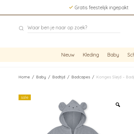
Gratis feestelijk ingepakt
Nieuw
Kleding
Baby
Sc
Home
/
Baby
/
Badtijd
/
Badcapes
/
Konges Sløjd – Bad
sale