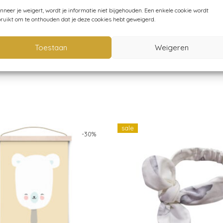
neer je weigert, wordt je informatie niet bijgehouden. Een enkele cookie wordt
ruikt om te onthouden dat je deze cookies hebt geweigerd.
Toestaan
Weigeren
3575 blauw
Categorieën:
Baby
,
Badcapes
,
Badtijd
,
Konges 
sale
-
30
%