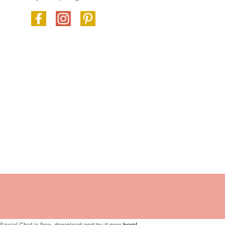
Social Chat is free, download and try it now
here!