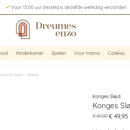
Voor 13.00 uur besteld is dezelfde werkdag verzonden
hool
Kinderkamer
Spelen
Voor mama
Cadeau
poncho beer – Blauw
Konges Sløjd
Konges Sl
Original
€
49,95
C
€
61,00
price
p
was:
i
€ 61,00.
€