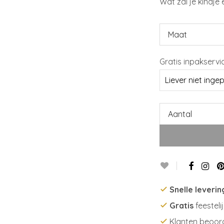
Wat zal je kindje
Maat
Gratis inpakservi
Aantal
Snelle leverin
Gratis
feesteli
Klanten beoor