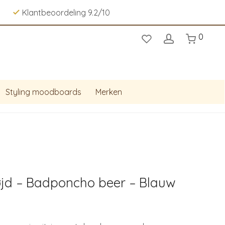
Klantbeoordeling 9.2/10
0
Styling moodboards
Merken
øjd – Badponcho beer – Blauw
urrent
rice
s:
 49,95.