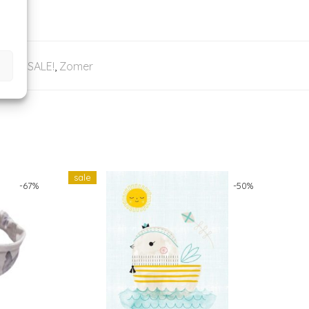
Sløjd
,
SALE!
,
Zomer
sale
-
67
%
-
50
%