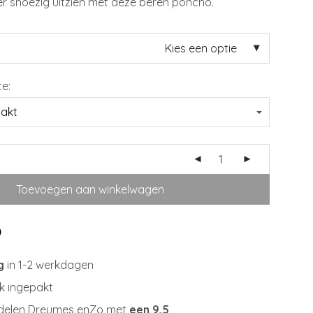
 er snoezig uitzien met deze beren poncho.
Kies een optie
ce:
Toevoegen aan winkelwagen
g
in 1-2 werkdagen
jk ingepakt
delen Dreumes enZo met
een 9,5