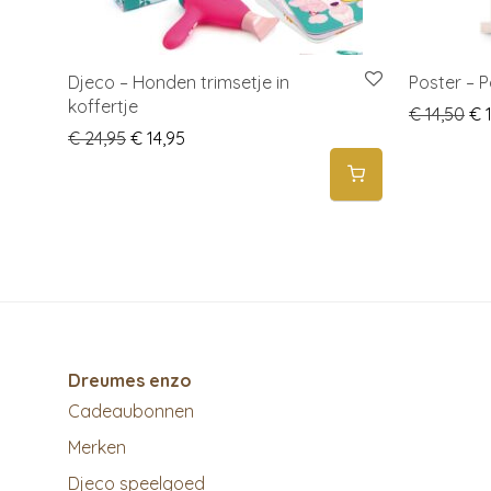
Djeco – Honden trimsetje in
Poster – P
koffertje
Ori
€
14,50
€
1
Original price was: € 24,95.
Current price is: € 14,95.
€
24,95
€
14,95
Dreumes enzo
Cadeaubonnen
Merken
Djeco speelgoed