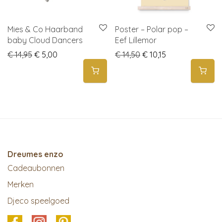
Mies & Co Haarband
Poster – Polar pop –
baby Cloud Dancers
Eef Lillemor
Original price was: € 14,95.
Current price is: € 5,00.
Original price was: € 1
Current price is:
€
14,95
€
5,00
€
14,50
€
10,15
Dreumes enzo
Cadeaubonnen
Merken
Djeco speelgoed