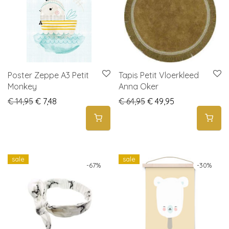
Poster Zeppe A3 Petit
Tapis Petit Vloerkleed
Monkey
Anna Oker
Original price was: € 14,95.
Current price is: € 7,48.
Original price was: € 6
Current price is
€
14,95
€
7,48
€
64,95
€
49,95
sale
sale
-
67
%
-
30
%