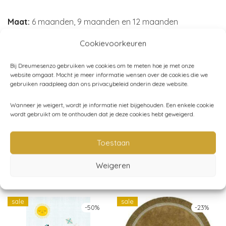
Maat:
6 maanden, 9 maanden en 12 maanden
Zonbescherming:
UPF 50+
Cookievoorkeuren
Materiaal:
80% gerecycled polyester, 20% elastaan
Merk:
Konges Sløjd
Bij Dreumesenzo gebruiken we cookies om te meten hoe je met onze
website omgaat. Mocht je meer informatie wensen over de cookies die we
gebruiken raadpleeg dan ons privacybeleid onderin deze website.
Wanneer je weigert, wordt je informatie niet bijgehouden. Een enkele cookie
Artikelnummer:
KS4616
wordt gebruikt om te onthouden dat je deze cookies hebt geweigerd.
Categorieën:
Konges Sløjd
,
SALE!
,
Zwemkleding
,
Zomer
Toestaan
Weigeren
Gerelateerde producten
sale
sale
-
50
%
-
23
%