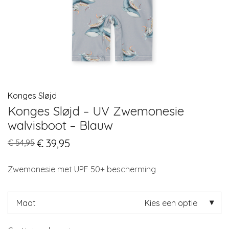
Konges Sløjd
Konges Sløjd – UV Zwemonesie
walvisboot – Blauw
Original
€
39,95
Current
€
54,95
price
price
was:
is:
€ 54,95.
€ 39,95.
Zwemonesie met UPF 50+ bescherming
Maat
Kies een optie